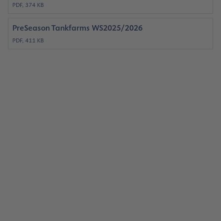
PDF, 374 KB
PreSeason Tankfarms WS2025/2026
PDF, 411 KB
Zahlen, Daten, Fakten
Lesen