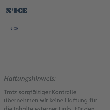
Hauptinhalt anspringen
Startseite
Suche
Deutsch
Me
NICE
0
Haftungshinweis:
Trotz sorgfältiger Kontrolle
übernehmen wir keine Haftung für
die Inhalte externer Links. Für den