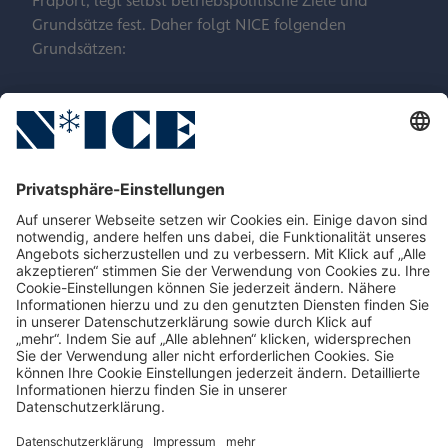
Fraport, legt selbst betriebspolitische Ziele und
Grundsätze fest. Daher folgt NICE folgenden
Grundsätzen:
Ansprechpartner
Sites
Service
NICE Aircraft Services & Support GmbH
properties.socialType
properties.socialType