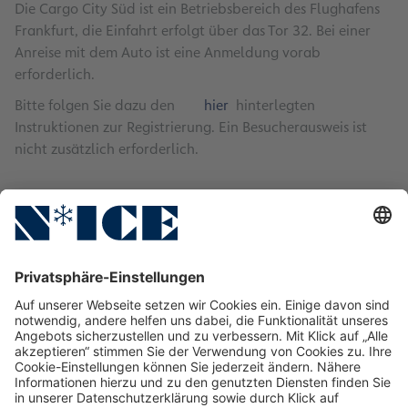
Die Cargo City Süd ist ein Betriebsbereich des Flughafens
Frankfurt, die Einfahrt erfolgt über das Tor 32. Bei einer
Anreise mit dem Auto ist eine Anmeldung vorab
erforderlich.
Bitte folgen Sie dazu den
hier
hinterlegten
Instruktionen zur Registrierung. Ein Besucherausweis ist
nicht zusätzlich erforderlich.
Ansprechpartner
Sites
Service